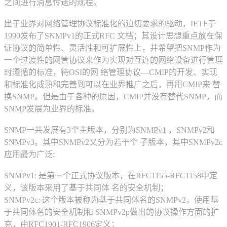
之间进行消息传送的规程。
出于业界对网络管理协议标准化的迫切要求的驱动，IETF于
1990发布了SNMPv1的正式RFC 文档；其设计思想重点放在保
证协议的简单性、灵活性和可扩展性上，并希望把SNMP作为
一个过渡性的网管协议来作为实现对互连的网络设备进行管理
时遵循的标准，待OSI的网 络管理协议—CMIP的开发、实现
和标准化成熟和完善到可以在业界推广之后，再用CMIP来 替
换SNMP。但是由于各种的原因，CMIP并没有替代SNMP，而
SNMP发展为业界的标准。
SNMP一共发展有3个主版本，分别为SNMPv1 ，SNMPv2和
SNMPv3。其中SNMPv2又分为若干个 子版本，其中SNMPv2c
应用最为广泛:
SNMPv1: 是第一个正式协议版本，在RFC1155-RFC1158中定
义，该版本采用了基于共同体 名的安全机制；
SNMPv2c: 这个版本被称为基于共同体名的SNMPv2，使用基
于共同体名的安全机制和 SNMPv2p做出的协议操作方面的扩
充，由RFC1901-RFC1906定义；