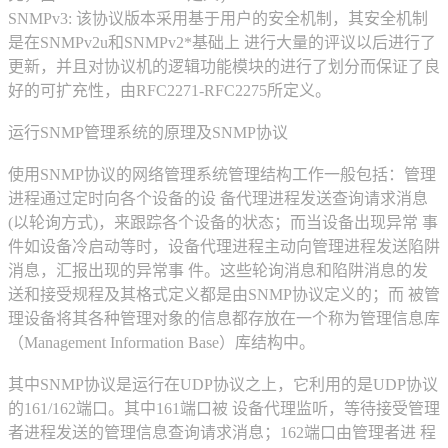
SNMPv3: 该协议版本采用基于用户的安全机制，其安全机制
是在SNMPv2u和SNMPv2*基础上 进行大量的评议以后进行了
更新，并且对协议机的逻辑功能模块的进行了划分而保证了良
好的可扩充性，由RFC2271-RFC2275所定义。
运行SNMP管理系统的原理及SNMP协议
使用SNMP协议的网络管理系统管理结构工作一般包括：管理
进程通过定时向各个设备的设 备代理进程发送查询请求消息
(以轮询方式)，来跟踪各个设备的状态；而当设备出现异常 事
件如设备冷启动等时，设备代理进程主动向管理进程发送陷阱
消息，汇报出现的异常事 件。这些轮询消息和陷阱消息的发
送和接受规程及其格式定义都是由SNMP协议定义的；而 被管
理设备将其各种管理对象的信息都存放在一个称为管理信息库
（Management Information Base）库结构中。
其中SNMP协议是运行在UDP协议之上，它利用的是UDP协议
的161/162端口。其中161端口被 设备代理监听，等待接受管理
者进程发送的管理信息查询请求消息；162端口由管理者进 程