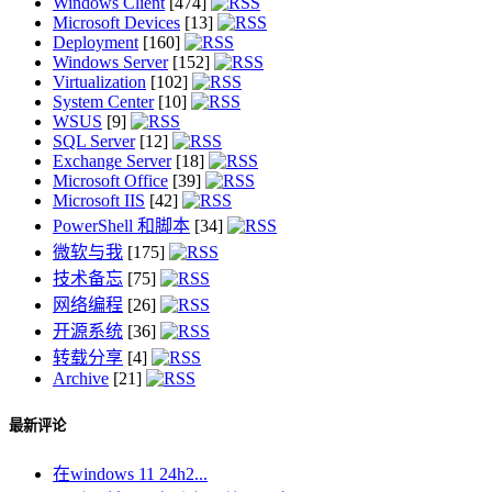
Windows Client
[474]
Microsoft Devices
[13]
Deployment
[160]
Windows Server
[152]
Virtualization
[102]
System Center
[10]
WSUS
[9]
SQL Server
[12]
Exchange Server
[18]
Microsoft Office
[39]
Microsoft IIS
[42]
PowerShell 和脚本
[34]
微软与我
[175]
技术备忘
[75]
网络编程
[26]
开源系统
[36]
转载分享
[4]
Archive
[21]
最新评论
在windows 11 24h2...