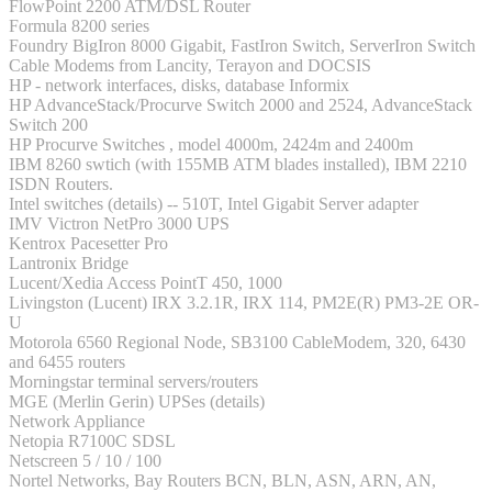
FlowPoint 2200 ATM/DSL Router
Formula 8200 series
Foundry BigIron 8000 Gigabit, FastIron Switch, ServerIron Switch
Cable Modems from Lancity, Terayon and DOCSIS
HP - network interfaces, disks, database Informix
HP AdvanceStack/Procurve Switch 2000 and 2524, AdvanceStack
Switch 200
HP Procurve Switches , model 4000m, 2424m and 2400m
IBM 8260 swtich (with 155MB ATM blades installed), IBM 2210
ISDN Routers.
Intel switches (details) -- 510T, Intel Gigabit Server adapter
IMV Victron NetPro 3000 UPS
Kentrox Pacesetter Pro
Lantronix Bridge
Lucent/Xedia Access PointT 450, 1000
Livingston (Lucent) IRX 3.2.1R, IRX 114, PM2E(R) PM3-2E OR-
U
Motorola 6560 Regional Node, SB3100 CableModem, 320, 6430
and 6455 routers
Morningstar terminal servers/routers
MGE (Merlin Gerin) UPSes (details)
Network Appliance
Netopia R7100C SDSL
Netscreen 5 / 10 / 100
Nortel Networks, Bay Routers BCN, BLN, ASN, ARN, AN,