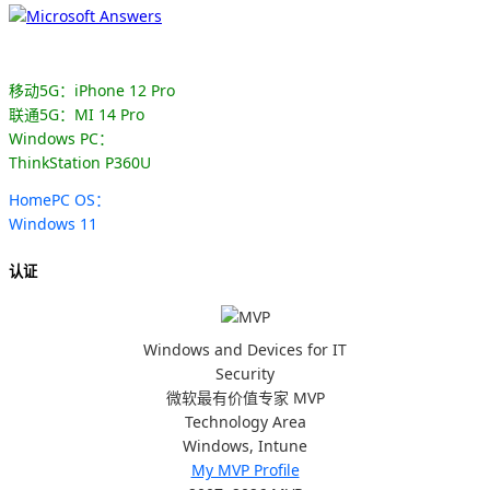
移动5G：iPhone 12 Pro
联通5G：MI 14 Pro
Windows PC：
ThinkStation P360U
HomePC OS：
Windows 11
认证
Windows and Devices for IT
Security
微软最有价值专家 MVP
Technology Area
Windows, Intune
My MVP Profile