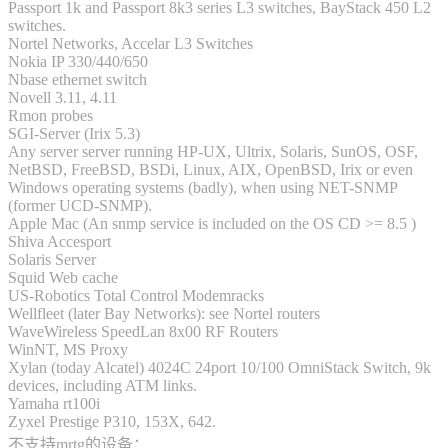
Passport 1k and Passport 8k3 series L3 switches, BayStack 450 L2
switches.
Nortel Networks, Accelar L3 Switches
Nokia IP 330/440/650
Nbase ethernet switch
Novell 3.11, 4.11
Rmon probes
SGI-Server (Irix 5.3)
Any server server running HP-UX, Ultrix, Solaris, SunOS, OSF,
NetBSD, FreeBSD, BSDi, Linux, AIX, OpenBSD, Irix or even
Windows operating systems (badly), when using NET-SNMP
(former UCD-SNMP).
Apple Mac (An snmp service is included on the OS CD >= 8.5 )
Shiva Accesport
Solaris Server
Squid Web cache
US-Robotics Total Control Modemracks
Wellfleet (later Bay Networks): see Nortel routers
WaveWireless SpeedLan 8x00 RF Routers
WinNT, MS Proxy
Xylan (today Alcatel) 4024C 24port 10/100 OmniStack Switch, 9k
devices, including ATM links.
Yamaha rt100i
Zyxel Prestige P310, 153X, 642.
不支持mrtg的设备：