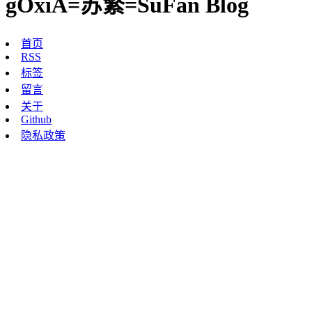
gOxiA=苏繁=SuFan Blog
首页
RSS
标签
留言
关于
Github
隐私政策