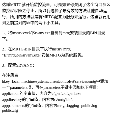
这样MRTG就开始监控流量，可是如果你关闭了这个窗口那么
监控就就随之停止，所以我选择了最有效的方法让他自动运
行，所用的方法就是将MRTG配置为服务来运行，这里就要用
到之前提到的kit中的两个小工具。
1、将instsrv.exe和Srvany.exe复制到mrtg安装目录的BIN目录
下。
2、在MRTG\BIN目录下执行instsrv mrtg
"E:\mrtg\bin\srvany.exe"安装MRTG为系统服务。
3、配置SRVANY：
在注册表
hkey_local_machine\system\currentcontrolset\services\mrtg中添加
一个parameters项，再在parameters子键中添加以下项目：
application的字串值，内容为c:\perl\bin\perl.exe
appdirectory的字串值，内容为c:\mrtg\bin\
appparameters的字串值，内容为mrtg -logging=public.log
public.cfg