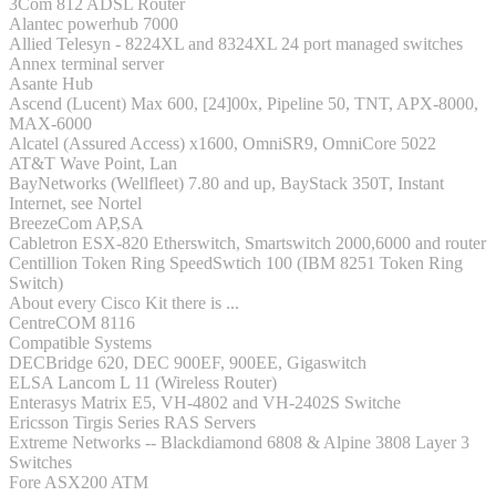
3Com 812 ADSL Router
Alantec powerhub 7000
Allied Telesyn - 8224XL and 8324XL 24 port managed switches
Annex terminal server
Asante Hub
Ascend (Lucent) Max 600, [24]00x, Pipeline 50, TNT, APX-8000,
MAX-6000
Alcatel (Assured Access) x1600, OmniSR9, OmniCore 5022
AT&T Wave Point, Lan
BayNetworks (Wellfleet) 7.80 and up, BayStack 350T, Instant
Internet, see Nortel
BreezeCom AP,SA
Cabletron ESX-820 Etherswitch, Smartswitch 2000,6000 and router
Centillion Token Ring SpeedSwtich 100 (IBM 8251 Token Ring
Switch)
About every Cisco Kit there is ...
CentreCOM 8116
Compatible Systems
DECBridge 620, DEC 900EF, 900EE, Gigaswitch
ELSA Lancom L 11 (Wireless Router)
Enterasys Matrix E5, VH-4802 and VH-2402S Switche
Ericsson Tirgis Series RAS Servers
Extreme Networks -- Blackdiamond 6808 & Alpine 3808 Layer 3
Switches
Fore ASX200 ATM