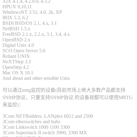
AIX 4.1.4, 4.2.0.0, 4.3.2
HPUX 9,10,11
WindowsNT 3.51, 4.0, 2k, XP
IRIX 5.3, 6.2
BSDI BSD/OS 2.1, 4.x, 3.1
NetBSD 1.5.x
FreeBSD 2.1.x, 2.2.x, 3.1, 3.4, 4.x
OpenBSD 2.x
Digital Unix 4.0
SCO Open Server 5.0
Reliant UNIX
NeXTStep 3.3
OpenStep 4.2
Mac OS X 10.1
And about and other sensible Unix
可以通过mrtg监控的设备(目前市场上绝大多数产品都支持
SNMP协议，只要支持SNMP协议 的设备就都可以使用MRTG
来监控)：
3Com NETBuilders, LANplex 6012 and 2500
3Com etherswitches and hubs
3Com Linkswitch 1000 1100 3300
3Com Superstack II switch 3900, 3300 MX