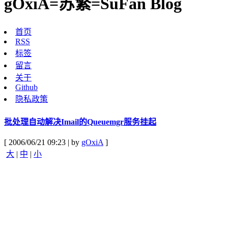
gOxiA=苏繁=SuFan Blog
首页
RSS
标签
留言
关于
Github
隐私政策
批处理自动解决Imail的Queuemgr服务挂起
[ 2006/06/21 09:23 | by
gOxiA
]
大
|
中
|
小