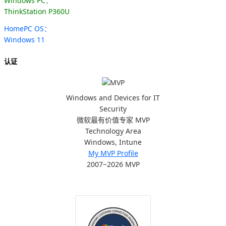
Windows PC：
ThinkStation P360U
HomePC OS：
Windows 11
认证
Windows and Devices for IT
Security
微软最有价值专家 MVP
Technology Area
Windows, Intune
My MVP Profile
2007~2026 MVP