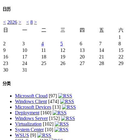
日历
<
2026
>
<
8
>
日
一
二
三
四
五
六
1
2
3
4
5
6
7
8
9
10
11
12
13
14
15
16
17
18
19
20
21
22
23
24
25
26
27
28
29
30
31
分类
Microsoft Cloud
[97]
Windows Client
[474]
Microsoft Devices
[13]
Deployment
[160]
Windows Server
[152]
Virtualization
[102]
System Center
[10]
WSUS
[9]