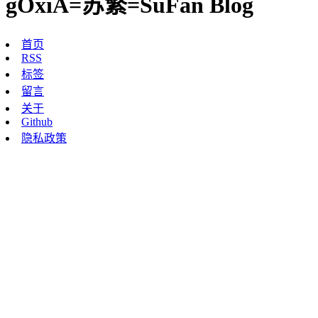
gOxiA=苏繁=SuFan Blog
首页
RSS
标签
留言
关于
Github
隐私政策