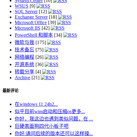
System Center
[10]
WSUS
[9]
SQL Server
[12]
Exchange Server
[18]
Microsoft Office
[39]
Microsoft IIS
[42]
PowerShell 和脚本
[34]
微软与我
[175]
技术备忘
[75]
网络编程
[26]
开源系统
[36]
转载分享
[4]
Archive
[21]
最新评论
在windows 11 24h2...
似乎目前wim启动和压缩os更多...
你好，我这边也遇到类似问题，在 ...
巨硬表面狗四代小板子吧
你好:请问后续的版本还可以这样操...