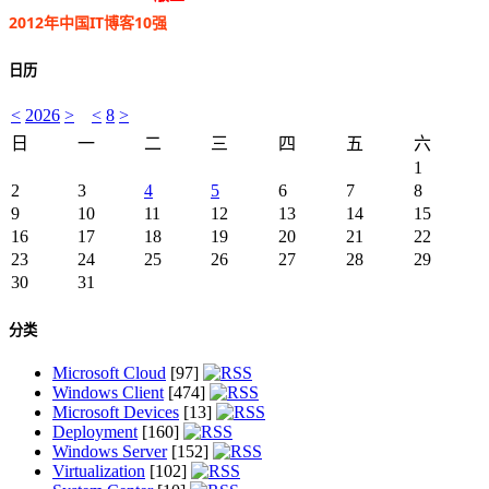
2012年中国IT博客10强
日历
<
2026
>
<
8
>
日
一
二
三
四
五
六
1
2
3
4
5
6
7
8
9
10
11
12
13
14
15
16
17
18
19
20
21
22
23
24
25
26
27
28
29
30
31
分类
Microsoft Cloud
[97]
Windows Client
[474]
Microsoft Devices
[13]
Deployment
[160]
Windows Server
[152]
Virtualization
[102]