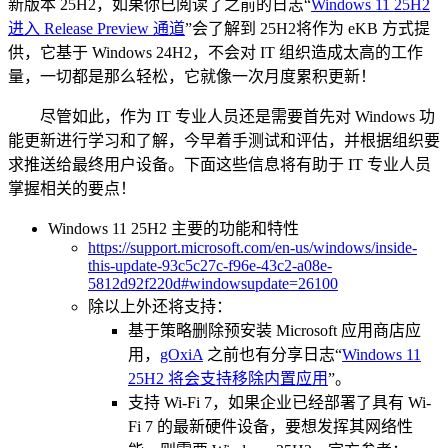
新版本 25H2，如果你已阅读了之前的日志“
Windows 11 25H2
进入 Release Preview 通道
”会了解到 25H2将作为 eKB 方式提
供，它基于 Windows 24H2，不会对 IT 组织造成太高的工作
量，一切都是那么轻松，它就像一次月度累积更新！
尽管如此，作为 IT 专业人员还是需要首先对 Windows 功
能更新进行学习和了解，今早着手测试和评估，并根据组织要
求推送给最终用户设备。下面这些信息将有助于 IT 专业人员
掌握相关的要点！
Windows 11 25H2 主要的功能和特性
https://support.microsoft.com/en-us/windows/inside-
this-update-93c5c27c-f96e-43c2-a08e-
5812d92f220d#windowsupdate=26100
除以上外还将支持：
基于策略删除预安装 Microsoft 应用商店应
用，
gOxiA
之前也有分享日志“
Windows 11
25H2 将会支持移除内置应用
”。
支持 Wi-Fi 7，如果企业已经部署了具有 Wi-
Fi 7 的最新硬件设备，要想发挥其网络性