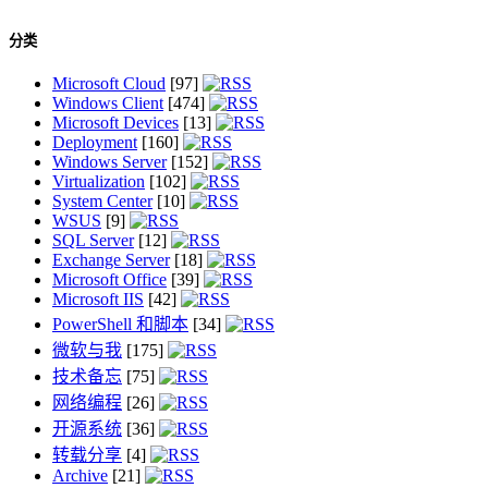
分类
Microsoft Cloud
[97]
Windows Client
[474]
Microsoft Devices
[13]
Deployment
[160]
Windows Server
[152]
Virtualization
[102]
System Center
[10]
WSUS
[9]
SQL Server
[12]
Exchange Server
[18]
Microsoft Office
[39]
Microsoft IIS
[42]
PowerShell 和脚本
[34]
微软与我
[175]
技术备忘
[75]
网络编程
[26]
开源系统
[36]
转载分享
[4]
Archive
[21]