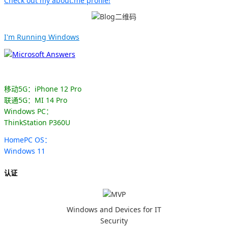
Check out my about.me profile!
I'm Running Windows
移动5G：iPhone 12 Pro
联通5G：MI 14 Pro
Windows PC：
ThinkStation P360U
HomePC OS：
Windows 11
认证
Windows and Devices for IT
Security