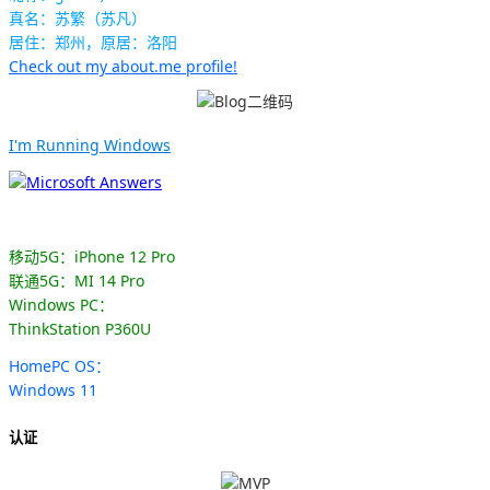
真名：苏繁（苏凡）
居住：郑州，原居：洛阳
Check out my about.me profile!
I'm Running Windows
移动5G：iPhone 12 Pro
联通5G：MI 14 Pro
Windows PC：
ThinkStation P360U
HomePC OS：
Windows 11
认证