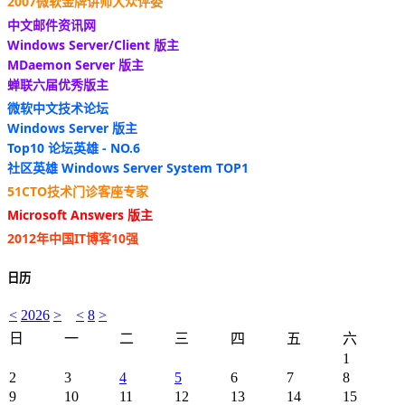
2007微软金牌讲师大众评委
中文邮件资讯网
Windows Server/Client 版主
MDaemon Server 版主
蝉联六届优秀版主
微软中文技术论坛
Windows Server 版主
Top10 论坛英雄 - NO.6
社区英雄 Windows Server System TOP1
51CTO技术门诊客座专家
Microsoft Answers 版主
2012年中国IT博客10强
日历
<
2026
>
<
8
>
日
一
二
三
四
五
六
1
2
3
4
5
6
7
8
9
10
11
12
13
14
15