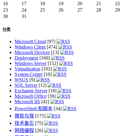
16
17
18
19
20
21
22
23
24
25
26
27
28
29
30
31
分类
Microsoft Cloud
[97]
Windows Client
[474]
Microsoft Devices
[13]
Deployment
[160]
Windows Server
[152]
Virtualization
[102]
System Center
[10]
WSUS
[9]
SQL Server
[12]
Exchange Server
[18]
Microsoft Office
[39]
Microsoft IIS
[42]
PowerShell 和脚本
[34]
微软与我
[175]
技术备忘
[75]
网络编程
[26]