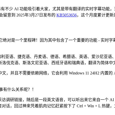
有不少 AI 功能吸引着大家，尤其是带有翻译的实时字幕功能，
该会留意到 2025年3月27日发布的
KB5053656
，这个月度累计更新是一个 
于中文用户它绝对是一个里程碑！因为其中包含了一个重要的功能 - 
将：阿拉伯语、保加利亚语、捷克语、丹麦语、德语、希腊语、英语、爱
斯洛伐克语、斯洛文尼亚语、西班牙语和瑞典语，翻译为简体中
依赖网络，它会利用 Windows 11 24H2 内置的 AI 引擎
故事有什么关系呢？！
访调研链接，随后是一段英文语音，可以听出来它来自一个 AI
回过神来凭着肌肉记忆赶紧按下了 Ctrl + Win + L 热键，