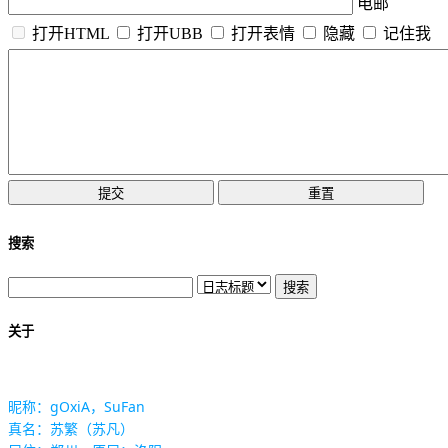
电邮
打开HTML
打开UBB
打开表情
隐藏
记住我
搜索
关于
昵称：gOxiA，SuFan
真名：苏繁（苏凡）