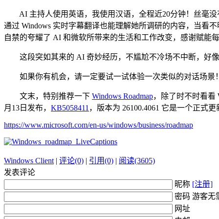
AI 主持人使用英语，我使用汉语，全程近20分钟！丝毫
通过 Windows 实时字幕翻译也能理解她所调研的内容，
自禁的夸耀了 AI 和微软所带来的生活和工作改变，感谢赋
这段突如其来的 AI 奇妙经历，不尴尬不冷场不中断，好
如果你有机会，请一定要试一试体验一次类似的对话场景！我
文末，特别推荐一下
Windows Roadmap
，除了时不时看看 Wi
月13日发布，
KB5058411
，版本为 26100.4061 它是一
https://www.microsoft.com/en-us/windows/business/roadmap
Windows Client
|
评论(0)
|
引用(0)
|
阅读(3605)
发表评论
昵称
[注册]
密码 游客无
网址