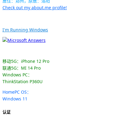
居住：郑州，原居：洛阳
Check out my about.me profile!
I'm Running Windows
移动5G：iPhone 12 Pro
联通5G：MI 14 Pro
Windows PC：
ThinkStation P360U
HomePC OS：
Windows 11
认证