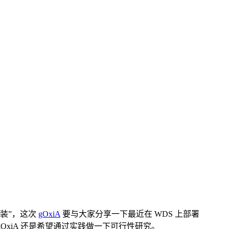
化安装”，这次
gOxiA
要与大家分享一下最近在 WDS 上部署
gOxiA 还是希望通过实践做一下可行性研究。