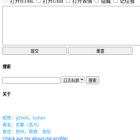
打开HTML
打开UBB
打开表情
隐藏
记住我
搜索
关于
昵称：gOxiA，SuFan
真名：苏繁（苏凡）
居住：郑州，原居：洛阳
Check out my about.me profile!