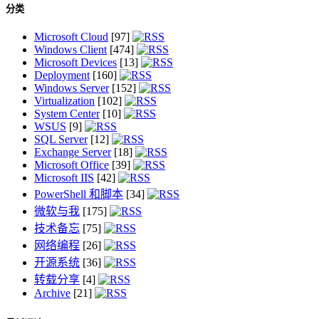
分类
Microsoft Cloud
[97]
Windows Client
[474]
Microsoft Devices
[13]
Deployment
[160]
Windows Server
[152]
Virtualization
[102]
System Center
[10]
WSUS
[9]
SQL Server
[12]
Exchange Server
[18]
Microsoft Office
[39]
Microsoft IIS
[42]
PowerShell 和脚本
[34]
微软与我
[175]
技术备忘
[75]
网络编程
[26]
开源系统
[36]
转载分享
[4]
Archive
[21]