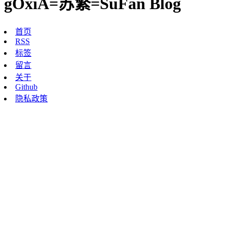
gOxiA=苏繁=SuFan Blog
首页
RSS
标签
留言
关于
Github
隐私政策