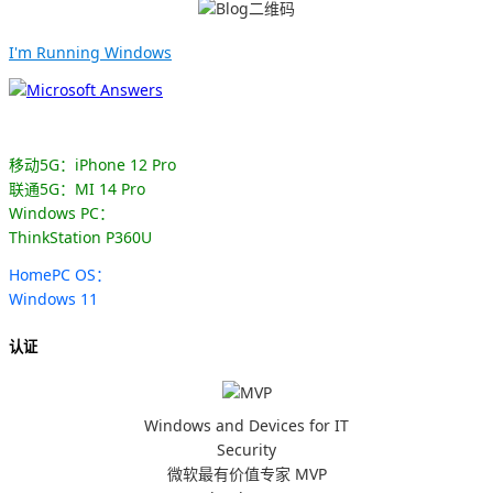
I'm Running Windows
移动5G：iPhone 12 Pro
联通5G：MI 14 Pro
Windows PC：
ThinkStation P360U
HomePC OS：
Windows 11
认证
Windows and Devices for IT
Security
微软最有价值专家 MVP