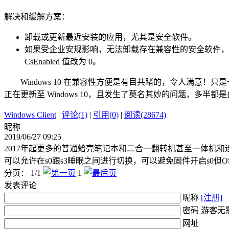
解决和缓解方案：
卸载或更新最近安装的应用，尤其是安全软件。
如果受企业安规影响，无法卸载存在兼容性的安全软件，那么缓解办法就是禁用
CsEnabled 值改为 0。
Windows 10 在兼容性方便是有目共睹的，令人满意！只是
正在更新至 Windows 10，且发生了莫名其妙的问题，多半
Windows Client
|
评论(1)
|
引用(0)
|
阅读(28674)
昵称
2019/06/27 09:25
2017年起更多的普通蛤壳笔记本和二合一翻转机甚至一体机和迷你PC等也
可以允许在s0跟s3睡眠之间进行切换，可以避免固件开启s0但
分页： 1/1
1
发表评论
昵称
[注册]
密码 游客无
网址