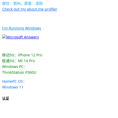
居住：郑州，原居：洛阳
Check out my about.me profile!
I'm Running Windows
移动5G：iPhone 12 Pro
联通5G：MI 14 Pro
Windows PC：
ThinkStation P360U
HomePC OS：
Windows 11
认证