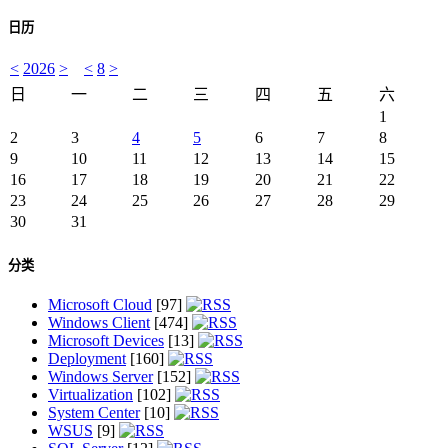
日历
<
2026
>
<
8
>
日
一
二
三
四
五
六
1
2
3
4
5
6
7
8
9
10
11
12
13
14
15
16
17
18
19
20
21
22
23
24
25
26
27
28
29
30
31
分类
Microsoft Cloud
[97]
Windows Client
[474]
Microsoft Devices
[13]
Deployment
[160]
Windows Server
[152]
Virtualization
[102]
System Center
[10]
WSUS
[9]