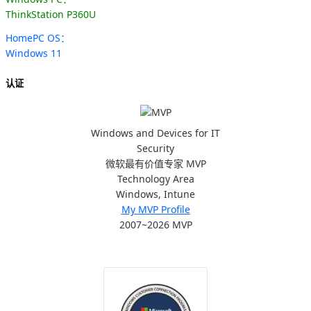
ThinkStation P360U
HomePC OS：
Windows 11
认证
Windows and Devices for IT
Security
微软最有价值专家 MVP
Technology Area
Windows, Intune
My MVP Profile
2007~2026 MVP