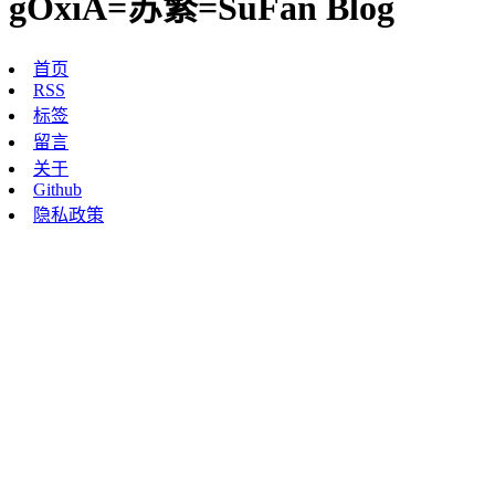
gOxiA=苏繁=SuFan Blog
首页
RSS
标签
留言
关于
Github
隐私政策