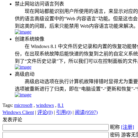
禁止网站访问语言列表
现在网站都能识别用户所使用的语言，来显示对应的语言
供的语言高级设置中的“Web 内容语言”功能。但是这也
到这类的问题，后来只能禁用 Web内容语言功能来解决
创建系统映像
在 Windows 8.1 中文件历史记录和内置的恢复功
份，在出现系统故障后能快速的恢复到之前的自定义系统环境
到了“文件历史记录”下，所以我们可以在控制面板的文
高级启动
高级启动选项在执行计算机故障排错时显得尤为重要，早先
选项被重新进行了归类，即在“电脑设置”-“更新和恢复”-
Tags:
microsoft
,
windows
,
8.1
Windows Client
|
评论(0)
|
引用(0)
|
阅读(9597)
发表评论
昵称
[注册]
密码 游客无