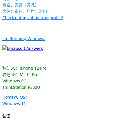
真名：苏繁（苏凡）
居住：郑州，原居：洛阳
Check out my about.me profile!
I'm Running Windows
移动5G：iPhone 12 Pro
联通5G：MI 14 Pro
Windows PC：
ThinkStation P360U
HomePC OS：
Windows 11
认证