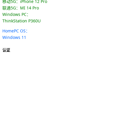
移动5G：iPhone 12 Pro
联通5G：MI 14 Pro
Windows PC：
ThinkStation P360U
HomePC OS：
Windows 11
认证