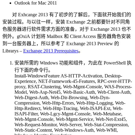
Outlook for Mac 2011
对 Exhcange 2013 有了初步的了解后，下面就开始我们的
安装过程。与以往一样，安装 Exchange 之前都要针对不同角
色服务器进行软件需求方面的准备，对于 Exchange 2013 也不
例外。gOxiA 计划将 Mailbox 和 Client Access 服务器角色安装
到一台服务器上，所以参考了 Exchange 2013 Preview 的
Librarys –
Exchange 2013 Prerequisites
。
安装所需的 Windows 功能和组件，为此在 PowerShell 执
行下面的命令行。
Install-WindowsFeature AS-HTTP-Activation, Desktop-
Experience, NET-Framework-45-Features, RPC-over-HTTP-
proxy, RSAT-Clustering, Web-Mgmt-Console, WAS-Process-
Model, Web-Asp-Net45, Web-Basic-Auth, Web-Client-Auth,
Web-Digest-Auth, Web-Dir-Browsing, Web-Dyn-
Compression, Web-Http-Errors, Web-Http-Logging, Web-
Http-Redirect, Web-Http-Tracing, Web-ISAPI-Ext, Web-
ISAPI-Filter, Web-Lgcy-Mgmt-Console, Web-Metabase,
Web-Mgmt-Console, Web-Mgmt-Service, Web-Net-Ext45,
Web-Request-Monitor, Web-Server, Web-Stat-Compression,
Web-Static-Content, Web-Windows-Auth, Web-WMI,