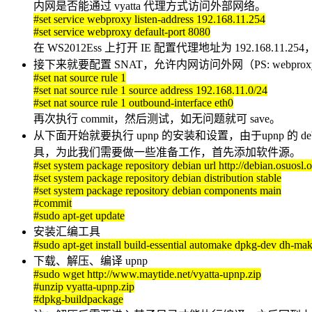
内网是否能通过 vyatta 代理方式访问外部网络。
#set service webproxy listen-address 192.168.11.254
#set service webproxy default-port 8080
在 WS2012Ess 上打开 IE 配置代理地址为 192.168
接下来就要配置 SNAT，允许内网访问外网（PS: webpr
#set nat source rule 1
#set nat source rule 1 source address 192.168.11.0/24
#set nat source rule 1 outbound-interface eth0
再次执行 commit，然后测试，如无问题就可 save。
从下面开始就要执行 upnp 的安装和设置，由于upnp 
具，为此我们需要做一些准备工作，首先添加软件源。
#set system package repository debian url http://debian.osuosl.
#set system package repository debian distribution stable
#set system package repository debian components main
#commit
#sudo apt-get update
安装汇编工具
#sudo apt-get install build-essential automake dpkg-dev dh-mak
下载、解压、编译 upnp
#sudo wget http://www.maytide.net/vyatta-upnp.zip
#unzip vyatta-upnp.zip
#dpkg-buildpackage