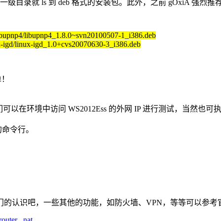
s 到 deb 格式的安装包。此外，之前 gOxiA 强烈推荐大家使用 3
/libupnp4/libupnp4_1.8.0~svn20100507-1_i386.deb
ux-igd/linux-igd_1.0+cvs20070630-3_i386.deb
单！
们可以在环境中访问 WS2012Ess 的外网 IP 进行测试，当然
的命令行。
入门的认识吧，一些其他的功能，如防火墙、VPN，等等可以参
router
,
nat