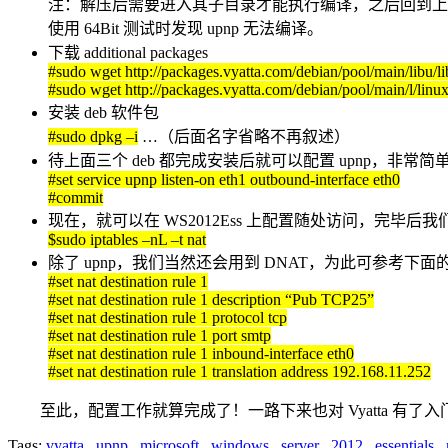
注：解压后需要进入其子目录才能执行编译，之后回到上一级目录就 l
使用 64Bit 测试时发现 upnp 无法编译。
下载 additional packages
#sudo wget http://packages.vyatta.com/debian/pool/main/libu
#sudo wget http://packages.vyatta.com/debian/pool/main/l/lin
安装 deb 软件包
#sudo dpkg –i
…（后面名字省略不再叙述）
待上面三个 deb 都完成安装后就可以配置 upnp，非常简
#set service upnp listen-on eth1 outbound-interface eth0
#commit
现在，就可以在 WS2012Ess 上配置随处访问，完毕后我
$sudo iptables –nL –t nat
除了 upnp，我们当然还会用到 DNAT，为此可参考下面
#set nat destination rule 1
#set nat destination rule 1 description “Pub TCP25”
#set nat destination rule 1 protocol tcp
#set nat destination rule 1 port smtp
#set nat destination rule 1 inbound-interface eth0
#set nat destination rule 1 translation address 192.168.11.252
至此，配置工作就算完成了！一路下来也对 Vyatta 有了
Tags:
vyatta
,
upnp
,
microsoft
,
windows
,
server
,
2012
,
essentials
,