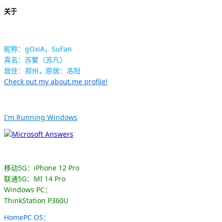
关于
昵称：gOxiA，SuFan
真名：苏繁（苏凡）
居住：郑州，原居：洛阳
Check out my about.me profile!
I'm Running Windows
移动5G：iPhone 12 Pro
联通5G：MI 14 Pro
Windows PC：
ThinkStation P360U
HomePC OS：