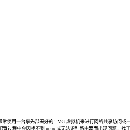
常使用一台事先部署好的 TMG 虚拟机来进行网络共享访问或一些高级的
向导配置过程中会因找不到 upnp 或无法识别路由器而出现问题。