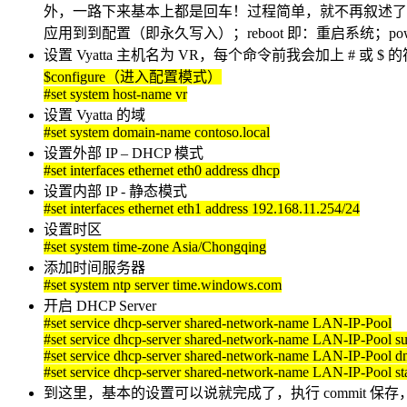
外，一路下来基本上都是回车！过程简单，就不再叙述了……
应用到到配置（即永久写入）；reboot 即：重启系统；powe
设置 Vyatta 主机名为 VR，每个命令前我会加上 # 或
$configure（进入配置模式）
#set system host-name vr
设置 Vyatta 的域
#set system domain-name contoso.local
设置外部 IP – DHCP 模式
#set interfaces ethernet eth0 address dhcp
设置内部 IP - 静态模式
#set interfaces ethernet eth1 address 192.168.11.254/24
设置时区
#set system time-zone Asia/Chongqing
添加时间服务器
#set system ntp server time.windows.com
开启 DHCP Server
#set service dhcp-server shared-network-name LAN-IP-Pool
#set service dhcp-server shared-network-name LAN-IP-Pool su
#set service dhcp-server shared-network-name LAN-IP-Pool dn
#set service dhcp-server shared-network-name LAN-IP-Pool sta
到这里，基本的设置可以说就完成了，执行 commit 保存，并