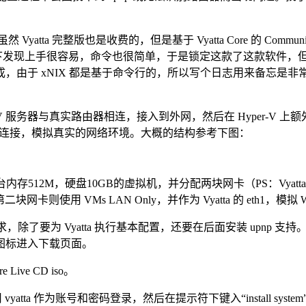
yatta 完整版也是收费的，但是基于 Vyatta Core 的 Commu
简单试用了一下发现上手很容易，命令也很简单，于是锁定这款了这款软件，但
，由于 xNIX 都是基于命令行的，所以写个日志用来备忘是
器与真实路由器相连，接入到外网，然后在 Hyper-V 上额外添加一个 V
由器将两个网络连接，模拟真实的网络环境。大概的结构参考下图：
一台内存512M，硬盘10GB的虚拟机，并分配两块网卡（PS：Vyat
用 VMs LAN Only，并作为 Vyatta 的 eth1，模拟 Windows 
的需求，除了要为 Vyatta 执行基本配置，还要在后面安装 up
的图标进入下载页面。
 Live CD iso。
，引导后使用 vyatta 作为账号和密码登录，然后在提示符下键入“instal