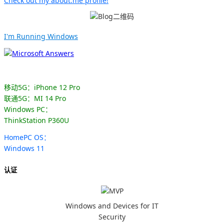
Check out my about.me profile!
I'm Running Windows
移动5G：iPhone 12 Pro
联通5G：MI 14 Pro
Windows PC：
ThinkStation P360U
HomePC OS：
Windows 11
认证
Windows and Devices for IT
Security