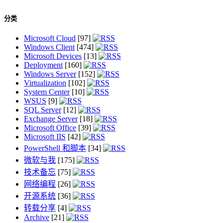
分类
Microsoft Cloud
[97]
Windows Client
[474]
Microsoft Devices
[13]
Deployment
[160]
Windows Server
[152]
Virtualization
[102]
System Center
[10]
WSUS
[9]
SQL Server
[12]
Exchange Server
[18]
Microsoft Office
[39]
Microsoft IIS
[42]
PowerShell 和脚本
[34]
微软与我
[175]
技术备忘
[75]
网络编程
[26]
开源系统
[36]
转载分享
[4]
Archive
[21]