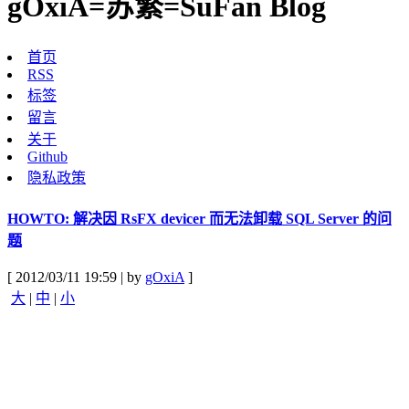
gOxiA=苏繁=SuFan Blog
首页
RSS
标签
留言
关于
Github
隐私政策
HOWTO: 解决因 RsFX devicer 而无法卸载 SQL Server 的问
题
[ 2012/03/11 19:59 | by
gOxiA
]
大
|
中
|
小