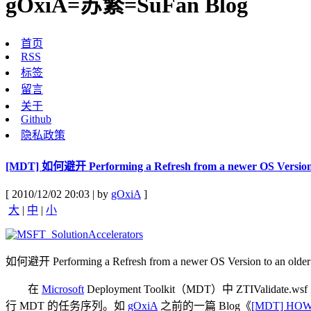
gOxiA=苏繁=SuFan Blog
首页
RSS
标签
留言
关于
Github
隐私政策
[MDT] 如何避开 Performing a Refresh from a newer OS Version to
[ 2010/12/02 20:03 | by
gOxiA
]
大
|
中
|
小
如何避开 Performing a Refresh from a newer OS Version to an older O
在
Microsoft
Deployment Toolkit（MDT）中 ZT
行 MDT 的任务序列。如
gOxiA
之前的一篇 Blog《
[MDT] HOW