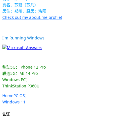
真名：苏繁（苏凡）
居住：郑州，原居：洛阳
Check out my about.me profile!
I'm Running Windows
移动5G：iPhone 12 Pro
联通5G：MI 14 Pro
Windows PC：
ThinkStation P360U
HomePC OS：
Windows 11
认证