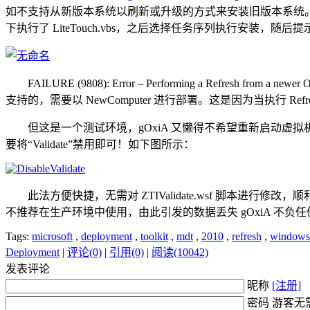
如不支持从新版本系统以刷新或升级的方式来安装旧版本系统。而 gO
下执行了 LiteTouch.vbs，之后选择任务序列执行安装，随后
FAILURE (9808): Error – Performing a Refresh from
支持的，需要以 NewComputer 进行部署。这是因为当执行 
但这是一个测试环境，gOxiA 又懒得不希望重新启动虚拟机到 Li
要将“Validate”禁用即可！如下图所示：
此法方便快捷，无需对 ZTIValidate.wsf 脚本进行修改，顺
不推荐在生产环境中使用，由此引发的数据丢失 gOxiA 不负
Tags:
microsoft
,
deployment
,
toolkit
,
mdt
,
2010
,
refresh
,
windows
Deployment
|
评论(0)
|
引用(0)
|
阅读(10042)
发表评论
昵称
[注册]
密码 游客无