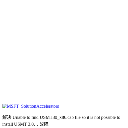
解决 Unable to find USMT30_x86.cab file so it is not possible to
install USMT 3.0… 故障