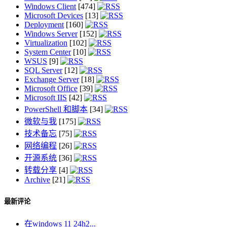
Windows Client
[474]
Microsoft Devices
[13]
Deployment
[160]
Windows Server
[152]
Virtualization
[102]
System Center
[10]
WSUS
[9]
SQL Server
[12]
Exchange Server
[18]
Microsoft Office
[39]
Microsoft IIS
[42]
PowerShell 和脚本
[34]
微软与我
[175]
技术备忘
[75]
网络编程
[26]
开源系统
[36]
转载分享
[4]
Archive
[21]
最新评论
在windows 11 24h2...