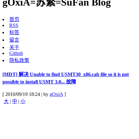
gOxiA=苏繁=SuFan Blog
首页
RSS
标签
留言
关于
Github
隐私政策
[MDT] 解决 Unable to find USMT30_x86.cab file so it is not
possible to install USMT 3.0... 故障
[ 2010/09/19 18:24 | by
gOxiA
]
大
|
中
|
小