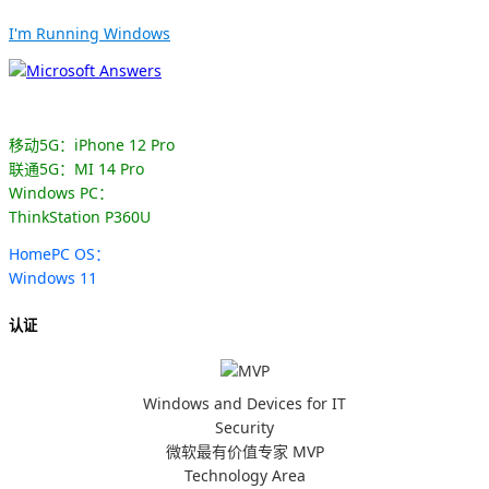
I'm Running Windows
移动5G：iPhone 12 Pro
联通5G：MI 14 Pro
Windows PC：
ThinkStation P360U
HomePC OS：
Windows 11
认证
Windows and Devices for IT
Security
微软最有价值专家 MVP
Technology Area