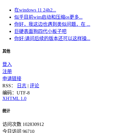
在windows 11 24h2...
似乎目前wim启动和压缩os更多...
你好，我这边也遇到类似问题，在 ...
巨硬表面狗四代小板子吧
你好:请问后续的版本还可以这样操...
其他
登入
注册
申请链接
RSS：
日志
|
评论
编码：UTF-8
XHTML 1.0
统计
访问次数 102830912
今日访问 96710