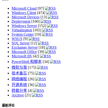
Microsoft Cloud
[97]
Windows Client
[474]
Microsoft Devices
[13]
Deployment
[160]
Windows Server
[152]
Virtualization
[102]
System Center
[10]
WSUS
[9]
SQL Server
[12]
Exchange Server
[18]
Microsoft Office
[39]
Microsoft IIS
[42]
PowerShell 和脚本
[34]
微软与我
[175]
技术备忘
[75]
网络编程
[26]
开源系统
[36]
转载分享
[4]
Archive
[21]
最新评论