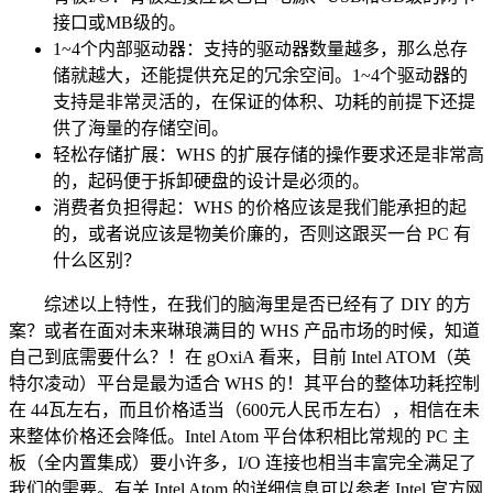
接口或MB级的。
1~4个内部驱动器：支持的驱动器数量越多，那么总存
储就越大，还能提供充足的冗余空间。1~4个驱动器的
支持是非常灵活的，在保证的体积、功耗的前提下还提
供了海量的存储空间。
轻松存储扩展：WHS 的扩展存储的操作要求还是非常高
的，起码便于拆卸硬盘的设计是必须的。
消费者负担得起：WHS 的价格应该是我们能承担的起
的，或者说应该是物美价廉的，否则这跟买一台 PC 有
什么区别？
综述以上特性，在我们的脑海里是否已经有了 DIY 的方
案？或者在面对未来琳琅满目的 WHS 产品市场的时候，知道
自己到底需要什么？！在 gOxiA 看来，目前 Intel ATOM（英
特尔凌动）平台是最为适合 WHS 的！其平台的整体功耗控制
在 44瓦左右，而且价格适当（600元人民币左右），相信在未
来整体价格还会降低。Intel Atom 平台体积相比常规的 PC 主
板（全内置集成）要小许多，I/O 连接也相当丰富完全满足了
我们的需要。有关 Intel Atom 的详细信息可以参考 Intel 官方网