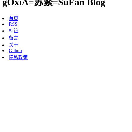
gOxiA=苏繁=SuFan Blog
首页
RSS
标签
留言
关于
Github
隐私政策