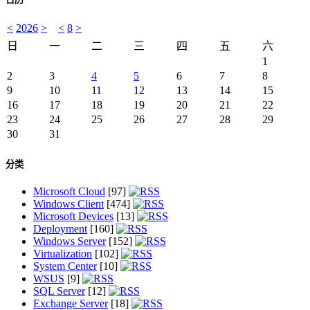
<
2026
>
<
8
>
日
一
二
三
四
五
六
1
2
3
4
5
6
7
8
9
10
11
12
13
14
15
16
17
18
19
20
21
22
23
24
25
26
27
28
29
30
31
分类
Microsoft Cloud
[97]
Windows Client
[474]
Microsoft Devices
[13]
Deployment
[160]
Windows Server
[152]
Virtualization
[102]
System Center
[10]
WSUS
[9]
SQL Server
[12]
Exchange Server
[18]