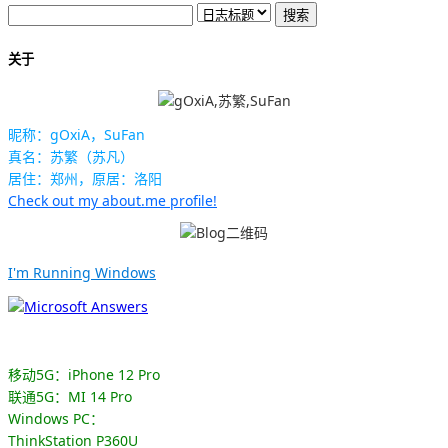
关于
昵称：gOxiA，SuFan
真名：苏繁（苏凡）
居住：郑州，原居：洛阳
Check out my about.me profile!
I'm Running Windows
移动5G：iPhone 12 Pro
联通5G：MI 14 Pro
Windows PC：
ThinkStation P360U