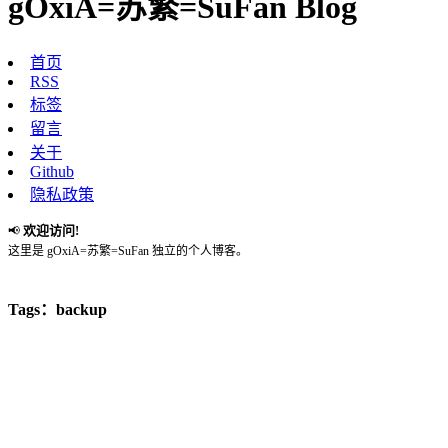
gOxiA=苏繁=SuFan Blog
首页
RSS
标签
留言
关于
Github
隐私政策
欢迎访问!
📢
这里是 gOxiA=苏繁=SuFan 独立的个人博客。
Tags：backup