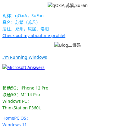
昵称：gOxiA，SuFan
真名：苏繁（苏凡）
居住：郑州，原居：洛阳
Check out my about.me profile!
I'm Running Windows
移动5G：iPhone 12 Pro
联通5G：MI 14 Pro
Windows PC：
ThinkStation P360U
HomePC OS：
Windows 11