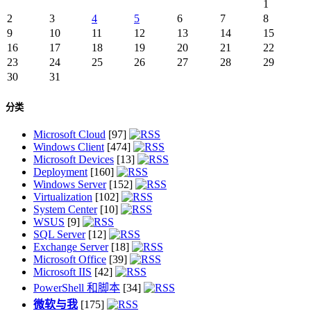
1
2
3
4
5
6
7
8
9
10
11
12
13
14
15
16
17
18
19
20
21
22
23
24
25
26
27
28
29
30
31
分类
Microsoft Cloud
[97]
Windows Client
[474]
Microsoft Devices
[13]
Deployment
[160]
Windows Server
[152]
Virtualization
[102]
System Center
[10]
WSUS
[9]
SQL Server
[12]
Exchange Server
[18]
Microsoft Office
[39]
Microsoft IIS
[42]
PowerShell 和脚本
[34]
微软与我
[175]