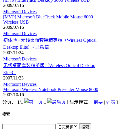
[MVP] BlueTrack Desktop 3000 Wireless USB
2009/07/16
Microsoft Devices
[MVP] Microsoft BlueTrack Mobile Mouse 6000
Wireless USB
2009/07/16
Microsoft Devices
初体验 - 无线桌面套装精英版（Wireless Optical
Desktop Elite）- 显摆篇
2007/11/24
Microsoft Devices
无线桌面套装精英版（Wireless Optical Desktop
Elite）
2007/11/23
Microsoft Devices
Microsoft Wireless Notebook Presenter Mouse 8000
2007/10/16
分页： 1/1
1
[ 显示模式：
摘要
|
列表
]
搜索