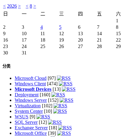
<
2026
>
<
8
>
日
一
二
三
四
五
六
1
2
3
4
5
6
7
8
9
10
11
12
13
14
15
16
17
18
19
20
21
22
23
24
25
26
27
28
29
30
31
分类
Microsoft Cloud
[97]
Windows Client
[474]
Microsoft Devices
[13]
Deployment
[160]
Windows Server
[152]
Virtualization
[102]
System Center
[10]
WSUS
[9]
SQL Server
[12]
Exchange Server
[18]
Microsoft Office
[39]