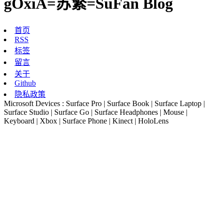
gOxiA=苏繁=SuFan Blog
首页
RSS
标签
留言
关于
Github
隐私政策
Microsoft Devices : Surface Pro | Surface Book | Surface Laptop |
Surface Studio | Surface Go | Surface Headphones | Mouse |
Keyboard | Xbox | Surface Phone | Kinect | HoloLens