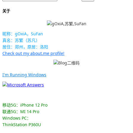
关于
昵称：gOxiA，SuFan
真名：苏繁（苏凡）
居住：郑州，原居：洛阳
Check out my about.me profile!
I'm Running Windows
移动5G：iPhone 12 Pro
联通5G：MI 14 Pro
Windows PC：
ThinkStation P360U