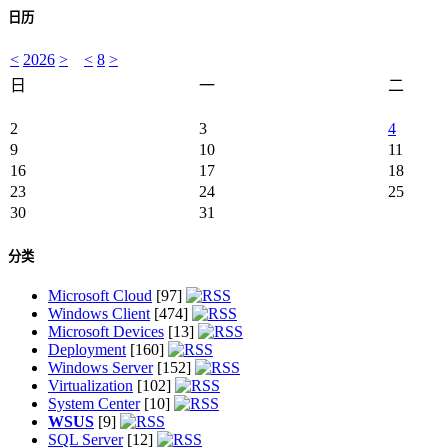
日历
<
2026
>
<
8
>
日
一
二
2
3
4
9
10
11
16
17
18
23
24
25
30
31
分类
Microsoft Cloud
[97]
Windows Client
[474]
Microsoft Devices
[13]
Deployment
[160]
Windows Server
[152]
Virtualization
[102]
System Center
[10]
WSUS
[9]
SQL Server
[12]