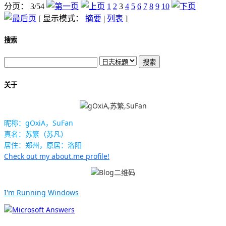
分页： 3/54
1
2
3
4
5
6
7
8
9
10
[ 显示模式：
摘要
|
列表
]
搜索
关于
昵称：gOxiA，SuFan
真名：苏繁（苏凡）
居住：郑州，原居：洛阳
Check out my about.me profile!
I'm Running Windows